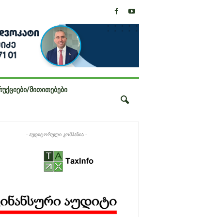
ᲠᲣᲥᲪᲘᲔᲑᲘ/ᲛᲘᲗᲘᲗᲔᲑᲔᲑᲘ
- აუდიტორული კომპანია -