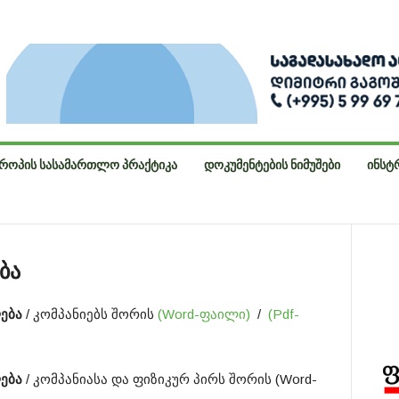
ᲠᲝᲞᲘᲡ ᲡᲐᲡᲐᲛᲐᲠᲗᲚᲝ ᲞᲠᲐᲥᲢᲘᲙᲐ
ᲓᲝᲙᲣᲛᲔᲜᲢᲔᲑᲘᲡ ᲜᲘᲛᲣᲨᲔᲑᲘ
ᲘᲜᲡᲢ
ბა
ება
/ კომპანიებს შორის
(Word-ფაილი)
/
(Pdf-
ლება
/ კომპანიასა და ფიზიკურ პირს შორის (Word-